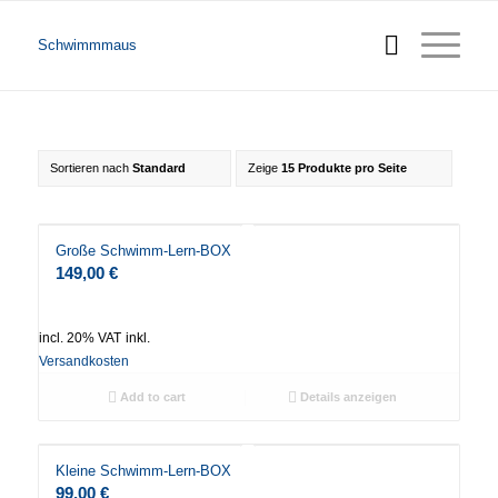
Schwimmmaus
Sortieren nach
Standard
Zeige
15 Produkte pro Seite
Große Schwimm-Lern-BOX
149,00
€
incl. 20% VAT
inkl.
Versandkosten
Add to cart
Details anzeigen
Kleine Schwimm-Lern-BOX
99,00
€