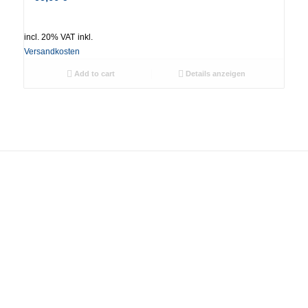
incl. 20% VAT
inkl.
Versandkosten
Add to cart
Details anzeigen
SEITEN
Home
Über mich